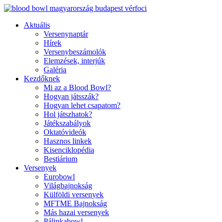
Ugrás
a
Aktuális
tartalomhoz
Versenynaptár
Hírek
Versenybeszámolók
Elemzések, interjúk
Galéria
Kezdőknek
Mi az a Blood Bowl?
Hogyan játsszák?
Hogyan lehet csapatom?
Hol játszhatok?
Játékszabályok
Oktatóvideók
Hasznos linkek
Kisenciklopédia
Bestiárium
Versenyek
Eurobowl
Világbajnokság
Külföldi versenyek
MFTME Bajnokság
Más hazai versenyek
Pálinkabowl