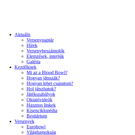
Aktuális
Versenynaptár
Hírek
Versenybeszámolók
Elemzések, interjúk
Galéria
Kezdőknek
Mi az a Blood Bowl?
Hogyan játsszák?
Hogyan lehet csapatom?
Hol játszhatok?
Játékszabályok
Oktatóvideók
Hasznos linkek
Kisenciklopédia
Bestiárium
Versenyek
Eurobowl
Világbajnokság