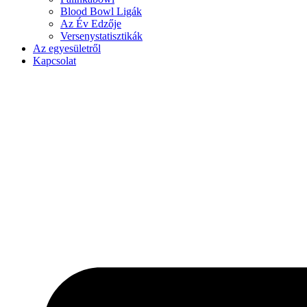
Blood Bowl Ligák
Az Év Edzője
Versenystatisztikák
Az egyesületről
Kapcsolat