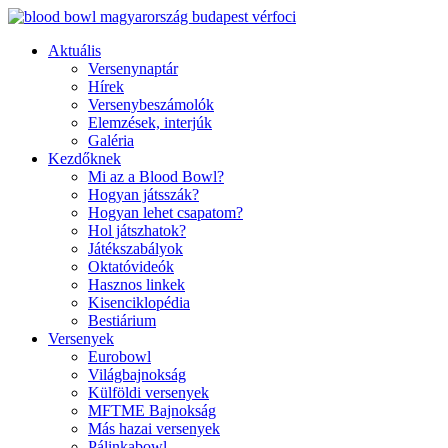
Ugrás
a
Aktuális
tartalomhoz
Versenynaptár
Hírek
Versenybeszámolók
Elemzések, interjúk
Galéria
Kezdőknek
Mi az a Blood Bowl?
Hogyan játsszák?
Hogyan lehet csapatom?
Hol játszhatok?
Játékszabályok
Oktatóvideók
Hasznos linkek
Kisenciklopédia
Bestiárium
Versenyek
Eurobowl
Világbajnokság
Külföldi versenyek
MFTME Bajnokság
Más hazai versenyek
Pálinkabowl