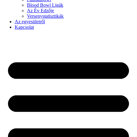
Blood Bowl Ligák
Az Év Edzője
Versenystatisztikák
Az egyesületről
Kapcsolat