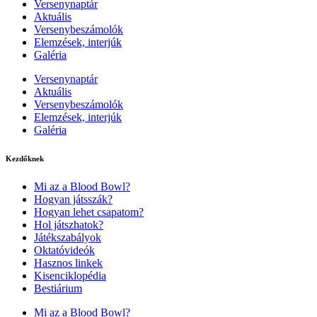
Versenynaptár
Aktuális
Versenybeszámolók
Elemzések, interjúk
Galéria
Versenynaptár
Aktuális
Versenybeszámolók
Elemzések, interjúk
Galéria
Kezdőknek
Mi az a Blood Bowl?
Hogyan játsszák?
Hogyan lehet csapatom?
Hol játszhatok?
Játékszabályok
Oktatóvideók
Hasznos linkek
Kisenciklopédia
Bestiárium
Mi az a Blood Bowl?