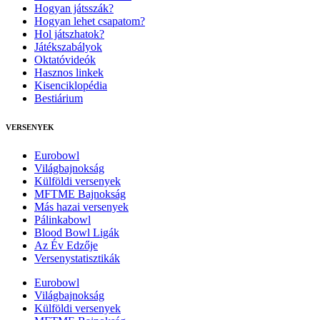
Hogyan játsszák?
Hogyan lehet csapatom?
Hol játszhatok?
Játékszabályok
Oktatóvideók
Hasznos linkek
Kisenciklopédia
Bestiárium
VERSENYEK
Eurobowl
Világbajnokság
Külföldi versenyek
MFTME Bajnokság
Más hazai versenyek
Pálinkabowl
Blood Bowl Ligák
Az Év Edzője
Versenystatisztikák
Eurobowl
Világbajnokság
Külföldi versenyek