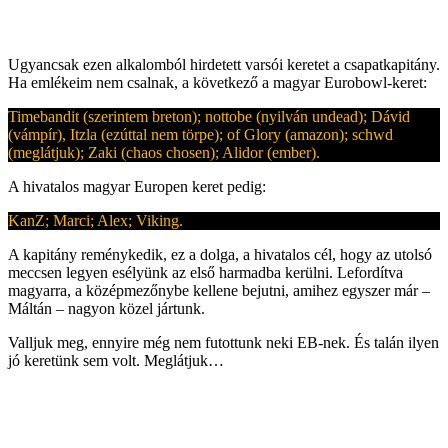
Ugyancsak ezen alkalomból hirdetett varsói keretet a csapatkapitány.
Ha emlékeim nem csalnak, a következő a magyar Eurobowl-keret:
Timebandit (szerintem breton); nottobe (nyilván undead); Dávid
(vámpír), Itzla (ezúttal nem törpe); of Glory (amazon); schwd
(meglátjuk); Zaki (chaos chosen); Alidor (ember).
A hivatalos magyar Europen keret pedig:
KanZ; Marci; Alex; Viking.
A kapitány reménykedik, ez a dolga, a hivatalos cél, hogy az utolsó
meccsen legyen esélyünk az első harmadba kerülni. Lefordítva
magyarra, a középmezőnybe kellene bejutni, amihez egyszer már –
Máltán – nagyon közel jártunk.
Valljuk meg, ennyire még nem futottunk neki EB-nek. És talán ilyen
jó keretünk sem volt. Meglátjuk…