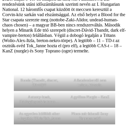
rendezésünk utáni időszámításunk szerinti nevén az I. Hungarian
National. 12 háromfős csapat küzdött öt meccsen keresztül a
Corvin-köz sarkán vad elszántsággal. Az első helyet a Blood for the
Star csapata szerezte meg (nottobe-Zaki-Alidor, undead-human-
chaos chosen) – a magyar BB-ben nincs rendszerváltás. Második
helyen a Minarik Ede trió szerepelt (discret-Dávid-Tbandit, dark elf-
vampire-breton) felállásban. Végül a dobogó legalján a Tritans
(Wolio-Alex-Itzla, breton-nekro-törpe). A legtöbb – 11 – TD-t az
osztrák-svéd Tok_Janne hozta el (pro elf), a legtöbb CAS-t – 18 –
KanZ (nurgle) és Sony Toprano (ogre) termelte.
Bunda (Tbandit, discret,
A fiatalemberről nem
Dávid)!!!
tudom, kicsoda.
A stunty-knak,
A gyilkos Nurgle – KanZ
Hablegénynek is terem…
Az egyetlen külföldi siker
Nincs már fakanál Sony
– legtöbb TD és Tok_Janne
Toprano-nak?