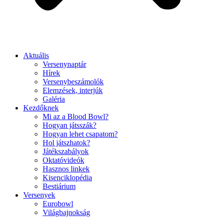
Aktuális
Versenynaptár
Hírek
Versenybeszámolók
Elemzések, interjúk
Galéria
Kezdőknek
Mi az a Blood Bowl?
Hogyan játsszák?
Hogyan lehet csapatom?
Hol játszhatok?
Játékszabályok
Oktatóvideók
Hasznos linkek
Kisenciklopédia
Bestiárium
Versenyek
Eurobowl
Világbajnokság