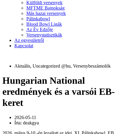
Külföldi versenyek
MFTME Bajnokság
Más hazai versenyek
Pálinkabowl
Blood Bowl Ligák
Az Év Edzője
Versenystatisztikák
Az egyesületről
Kapcsolat
Aktuális
,
Uncategorized @hu
,
Versenybeszámolók
Hungarian National
eredmények és a varsói EB-
keret
2026-05-11
Írta:
deakgya
2026. május 9-10.-én lezajlott az idei, XI. Pálinkabowl, EB